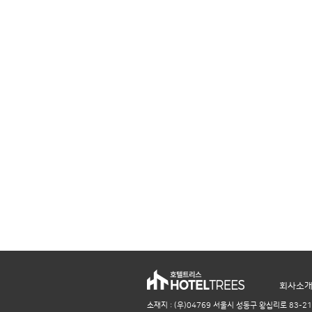
회사소
소재지 : (우)04769 서울시 성동구 왕십리로 83-